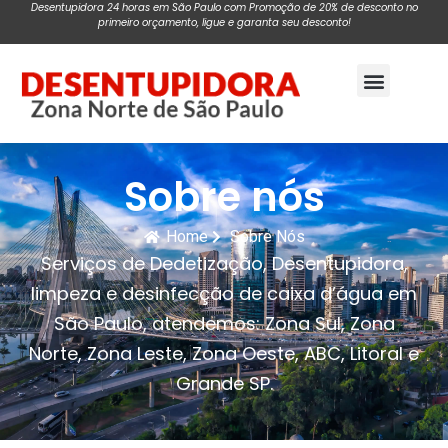
Desentupidora 24 horas em São Paulo com Promoção de 20% de desconto no
primeiro orçamento, ligue e garanta seu desconto!
Pagina Inicial
Sobre nós
Home
Sobre Nós
Serviços de Dedetização, Desentupidora,
limpeza e desinfecção de caixa d’água em
São Paulo, atendemos: Zona Sul, Zona
Norte, Zona Leste, Zona Oeste, ABC, Litoral e
Grande SP.