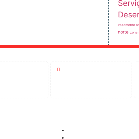
Servi
Dese
vazamento oc
norte
zona 
Atendimento
-5404
24 Horas
idora
Controle de Pragas
Dedetização
pimento de Ralos
Desinsetização