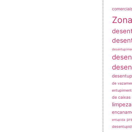
comerciais
Zona
desen
desen
desentupime
desen
desen
desentup
de vazame
entupiment
de caixas
limpeza
encanam
pr
entupida
desentupid