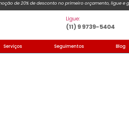
ção de 20% de desconto no primeiro orçamento, ligue e g
Ligue:
(11) 9 9739-5404
Serviços
Seguimentos
Blog
Home
Blog de noticias e artigos