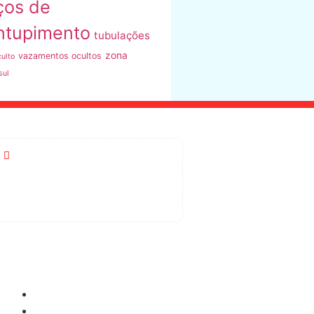
ços de
ntupimento
tubulações
zona
vazamentos ocultos
ulto
sul
R. Vasconcelos de Almeida, 113
- Vila Barbosa, SP
Como Pagar
Cartão de Crédito
Boleto Bancário