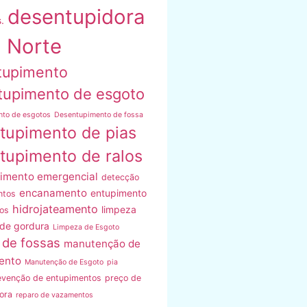
desentupidora
.
 Norte
tupimento
tupimento de esgoto
nto de esgotos
Desentupimento de fossa
tupimento de pias
tupimento de ralos
imento emergencial
detecção
encanamento
entupimento
ntos
hidrojateamento
limpeza
os
 de gordura
Limpeza de Esgoto
 de fossas
manutenção de
ento
Manutenção de Esgoto
pia
evenção de entupimentos
preço de
ora
reparo de vazamentos