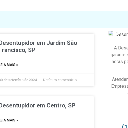
Desentupidor em Jardim São
A Dese
Francisco, SP
garante 
horas po
LEIA MAIS »
Atendem
30 de setembro de 2024
Nenhum comentário
Empresa
Desentupidor em Centro, SP
LEIA MAIS »
(