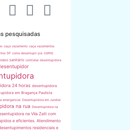
as pesquisadas
ão
caça vazamento
caça vazamentos
como
ntos SP
como desentupir pia
vaso sanitário
contratar desentupidora
desentupidor
ntupidora
idora 24 horas
desentupidora
upidora em Bragança Paulista
a emergencial
Desentupidora em Jundiaí
pidora na rua
Desentupidora na
esentupidora na Vila Zatt com
ápidos e eficientes. Atendimento
desentupimentos residenciais e