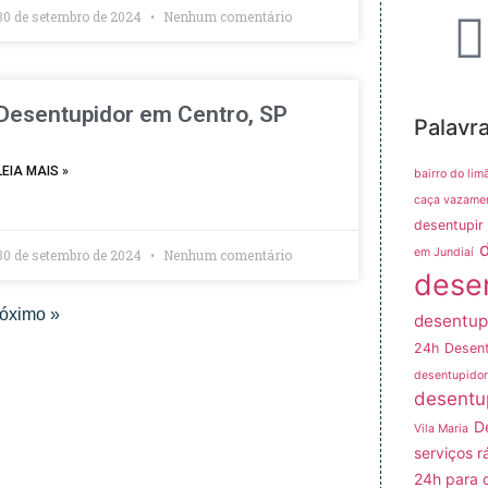
30 de setembro de 2024
Nenhum comentário
Desentupidor em Centro, SP
Palavr
LEIA MAIS »
bairro do lim
caça vazame
desentupir 
em Jundiaí
30 de setembro de 2024
Nenhum comentário
dese
óximo »
desentup
24h
Desent
desentupidor
desentu
D
Vila Maria
serviços r
24h para 