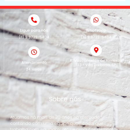
Ligue para nós
Whatsapp
(11) 9 9739-5404
(11) 9 9739-5404
R. Vasconcelos de Almeida,
Atendimento
113 - Vila Barbosa, SP
24 Horas
Sobre nós
Atuamos há mais de 30 anos no mercado,
contando com uma equipe qualificada, que
trabalha com equipamentos e produtos de ponta