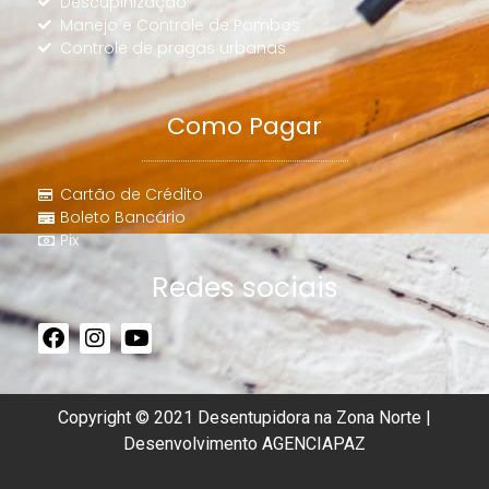
Descupinização
Manejo e Controle de Pombos
Controle de pragas urbanas
Como Pagar
Cartão de Crédito
Boleto Bancário
Pix
Redes sociais
Copyright © 2021 Desentupidora na Zona Norte |
Desenvolvimento
AGENCIAPAZ