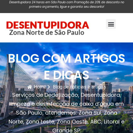
Desentupidora 24 horas em São Paulo com Promoção de 20% de desconto no
primeiro orçamento, ligue e garanta seu desconto!
Pagina Inicial
BLOG COM ARTIGOS
E DICAS
Home
Blog de noticias e artigos
Serviços de Dedetização, Desentupidora,
limpeza e desinfecção de caixa d’água em
São Paulo, atendemos: Zona Sul, Zona
Norte, Zona Leste, Zona Oeste, ABC, Litoral e
Grande SP.