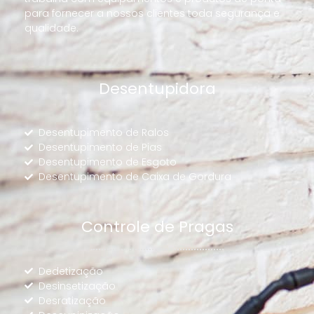
para fornecer a nossos clientes toda segurança e
qualidade.
Desentupidora
Desentupimento de Ralos
Desentupimento de Pias
Desentupimento de Esgoto
Desentupimento de Caixa de Gordura
Controle de Pragas
Dedetização
Desinsetização
Desratização