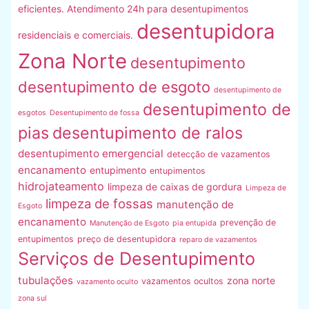
eficientes. Atendimento 24h para desentupimentos
desentupidora
residenciais e comerciais.
Zona Norte
desentupimento
desentupimento de esgoto
desentupimento de
desentupimento de
esgotos
Desentupimento de fossa
pias
desentupimento de ralos
desentupimento emergencial
detecção de vazamentos
encanamento
entupimento
entupimentos
hidrojateamento
limpeza de caixas de gordura
Limpeza de
limpeza de fossas
manutenção de
Esgoto
encanamento
prevenção de
Manutenção de Esgoto
pia entupida
entupimentos
preço de desentupidora
reparo de vazamentos
Serviços de Desentupimento
tubulações
zona norte
vazamentos ocultos
vazamento oculto
zona sul