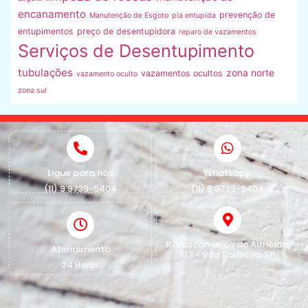
encanamento
prevenção de
Manutenção de Esgoto
pia entupida
entupimentos
preço de desentupidora
reparo de vazamentos
Serviços de Desentupimento
tubulações
zona norte
vazamentos ocultos
vazamento oculto
zona sul
Ligue para nós
Whatsapp
(11) 9 9739-5404
(11) 9 9739-5404
R. Vasconcelos de Almeida,
Atendimento
113 - Vila Barbosa, SP
24 Horas