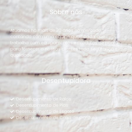
Sobre nós
Atuamos há mais de 30 anos no mercado,
contando com uma equipe qualificada, que
trabalha com equipamentos e produtos de ponta
para fornecer a nossos clientes toda segurança e
qualidade.
Desentupidora
Desentupimento de Ralos
Desentupimento de Pias
Desentupimento de Esgoto
Desentupimento de Caixa de Gordura