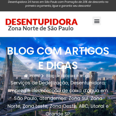
Desentupidora 24 horas em São Paulo com Promoção de 20% de desconto no
primeiro orçamento, ligue e garanta seu desconto!
Pagina Inicial
BLOG COM ARTIGOS
E DICAS
Home
Blog de noticias e artigos
Serviços de Dedetização, Desentupidora,
limpeza e desinfecção de caixa d’água em
São Paulo, atendemos: Zona Sul, Zona
Norte, Zona Leste, Zona Oeste, ABC, Litoral e
Grande SP.