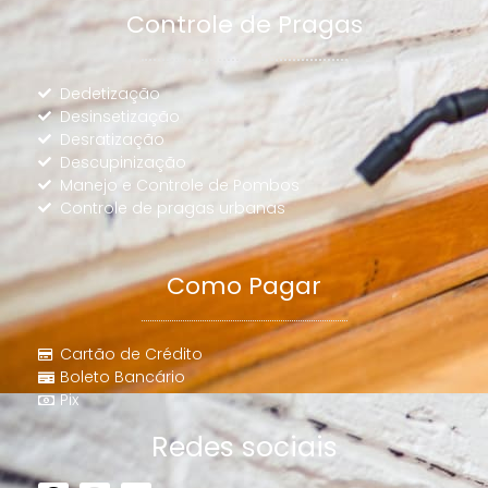
Controle de Pragas
Dedetização
Desinsetização
Desratização
Descupinização
Manejo e Controle de Pombos
Controle de pragas urbanas
Como Pagar
Cartão de Crédito
Boleto Bancário
Pix
Redes sociais