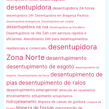
desentupidora
desentupidora 24 horas
desentupidora 24h
Desentupidora em Bragança Paulista
desentupidora emergencial
Desentupidora em Jundiaí
desentupidora na rua
Desentupidora na Vila Maria
Desentupidora na Vila Zatt com serviços rápidos e
eficientes. Atendimento 24h para desentupimentos
desentupidora
residenciais e comerciais.
Zona Norte
desentupimento
desentupimento de esgoto
desentupimento de
desentupimento de
esgotos
Desentupimento de fossa
pias
desentupimento de ralos
desentupimento emergencial
detecção de vazamentos
encanamento
entupimento
entupimentos
hidrojateamento
limpeza de caixas de gordura
Limpeza de
limpeza de fossas
manutenção de
Esgoto