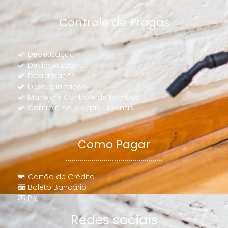
Controle de Pragas
Dedetização
Desinsetização
Desratização
Descupinização
Manejo e Controle de Pombos
Controle de pragas urbanas
Como Pagar
Cartão de Crédito
Boleto Bancário
Pix
Redes sociais