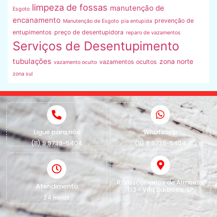
limpeza de fossas
manutenção de
Esgoto
encanamento
prevenção de
Manutenção de Esgoto
pia entupida
entupimentos
preço de desentupidora
reparo de vazamentos
Serviços de Desentupimento
tubulações
zona norte
vazamentos ocultos
vazamento oculto
zona sul
Ligue para nós
Whatsapp
(11) 9 9739-5404
(11) 9 9739-5404
R. Vasconcelos de Almeida,
Atendimento
113 - Vila Barbosa, SP
24 Horas