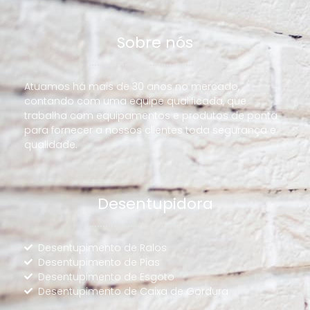
Sobre nós
Atuamos há mais de 30 anos no mercado,
contando com uma equipe qualificada, que
trabalha com equipamentos e produtos de ponta
para fornecer a nossos clientes toda segurança e
qualidade.
Desentupidora
Desentupimento de Ralos
Desentupimento de Pias
Desentupimento de Esgoto
Desentupimento de Caixa de Gordura