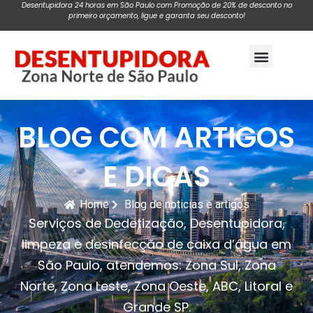
Desentupidora 24 horas em São Paulo com Promoção de 20% de desconto no
primeiro orçamento, ligue e garanta seu desconto!
Pagina Inicial
BLOG COM ARTIGOS
E DICAS
Home
Blog de noticias e artigos
Serviços de Dedetização, Desentupidora,
limpeza e desinfecção de caixa d’água em
São Paulo, atendemos: Zona Sul, Zona
Norte, Zona Leste, Zona Oeste, ABC, Litoral e
Grande SP.