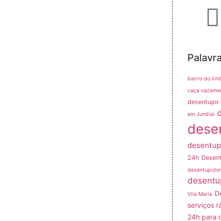
Palavr
bairro do lim
caça vazame
desentupir 
em Jundiaí
dese
desentup
24h
Desent
desentupidor
desentu
D
Vila Maria
serviços r
24h para 