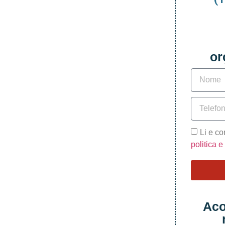
or
Li e c
politica 
Aco