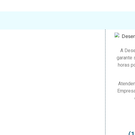
A Dese
garante 
horas po
Atendem
Empresa
(