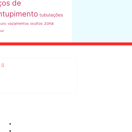
ços de
ntupimento
tubulações
zona
vazamentos ocultos
ulto
sul
R. Vasconcelos de Almeida, 113
- Vila Barbosa, SP
Como Pagar
Cartão de Crédito
Boleto Bancário