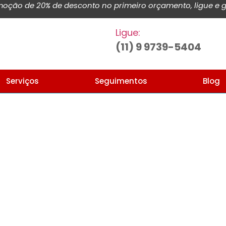
ção de 20% de desconto no primeiro orçamento, ligue e g
Ligue:
(11) 9 9739-5404
Serviços
Seguimentos
Blog
Home
Blog de noticias e artigos