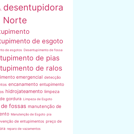
desentupidora
.
 Norte
tupimento
tupimento de esgoto
nto de esgotos
Desentupimento de fossa
tupimento de pias
tupimento de ralos
imento emergencial
detecção
encanamento
entupimento
ntos
hidrojateamento
limpeza
os
 de gordura
Limpeza de Esgoto
 de fossas
manutenção de
ento
Manutenção de Esgoto
pia
evenção de entupimentos
preço de
ora
reparo de vazamentos