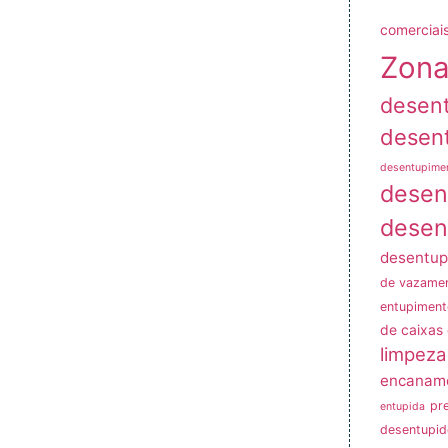
comerciais
Zona
desen
desen
desentupime
desen
desen
desentup
de vazame
entupiment
de caixas
limpeza
encanam
pr
entupida
desentupid