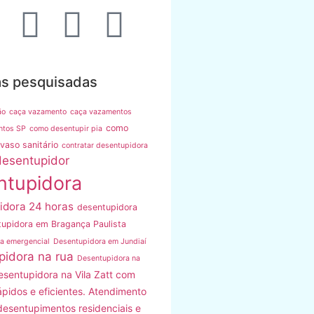
as pesquisadas
ão
caça vazamento
caça vazamentos
como
ntos SP
como desentupir pia
vaso sanitário
contratar desentupidora
desentupidor
ntupidora
idora 24 horas
desentupidora
upidora em Bragança Paulista
a emergencial
Desentupidora em Jundiaí
pidora na rua
Desentupidora na
esentupidora na Vila Zatt com
ápidos e eficientes. Atendimento
desentupimentos residenciais e