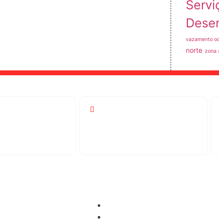
Servi
Dese
vazamento oc
norte
zona 
Atendimento
-5404
24 Horas
idora
Controle de Pragas
Dedetização
pimento de Ralos
Desinsetização