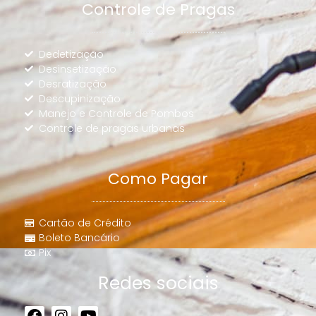
Controle de Pragas
Dedetização
Desinsetização
Desratização
Descupinização
Manejo e Controle de Pombos
Controle de pragas urbanas
Como Pagar
Cartão de Crédito
Boleto Bancário
Pix
Redes sociais