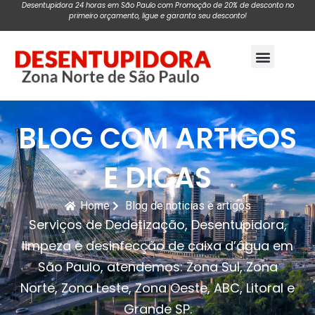
Desentupidora 24 horas em São Paulo com Promoção de 20% de desconto no
primeiro orçamento, ligue e garanta seu desconto!
Pagina Inicial
BLOG COM ARTIGOS
E DICAS
Home
Blog de noticias e artigos
Serviços de Dedetização, Desentupidora,
limpeza e desinfecção de caixa d’água em
São Paulo, atendemos: Zona Sul, Zona
Norte, Zona Leste, Zona Oeste, ABC, Litoral e
Grande SP.