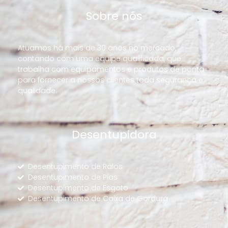
Sobre nós
Atuamos há mais de 30 anos no mercado,
contando com uma equipe qualificada, que
trabalha com equipamentos e produtos de ponta
para fornecer a nossos clientes toda segurança e
qualidade.
Desentupidora
Desentupimento de Ralos
Desentupimento de Pias
Desentupimento de Esgoto
Desentupimento de Caixa de Gordura