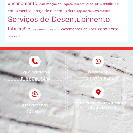
encanamento
prevenção de
Manutenção de Esgoto
pia entupida
entupimentos
preço de desentupidora
reparo de vazamentos
Serviços de Desentupimento
tubulações
zona norte
vazamentos ocultos
vazamento oculto
zona sul
Ligue para nós
Whatsapp
(11) 9 9739-5404
(11) 9 9739-5404
R. Vasconcelos de Almeida,
Atendimento
113 - Vila Barbosa, SP
24 Horas