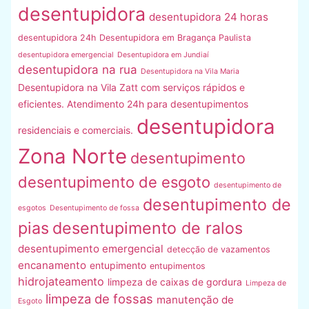
desentupidora
desentupidora 24 horas
desentupidora 24h
Desentupidora em Bragança Paulista
desentupidora emergencial
Desentupidora em Jundiaí
desentupidora na rua
Desentupidora na Vila Maria
Desentupidora na Vila Zatt com serviços rápidos e
eficientes. Atendimento 24h para desentupimentos
desentupidora
residenciais e comerciais.
Zona Norte
desentupimento
desentupimento de esgoto
desentupimento de
desentupimento de
esgotos
Desentupimento de fossa
pias
desentupimento de ralos
desentupimento emergencial
detecção de vazamentos
encanamento
entupimento
entupimentos
hidrojateamento
limpeza de caixas de gordura
Limpeza de
limpeza de fossas
manutenção de
Esgoto