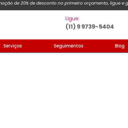
ção de 20% de desconto no primeiro orçamento, ligue e g
Ligue:
(11) 9 9739-5404
Serviços
Seguimentos
Blog
Home
Blog de noticias e artigos