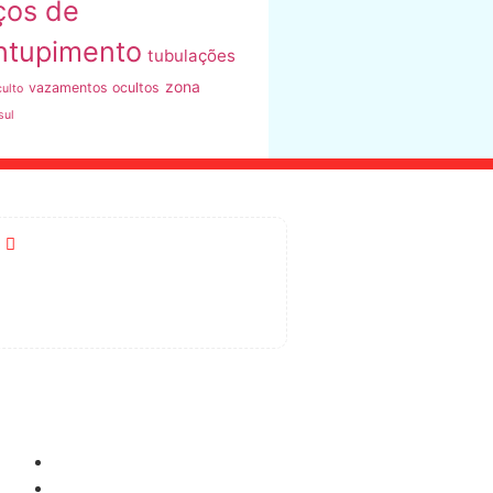
ços de
ntupimento
tubulações
zona
vazamentos ocultos
ulto
sul
R. Vasconcelos de Almeida, 113
- Vila Barbosa, SP
Como Pagar
Cartão de Crédito
Boleto Bancário