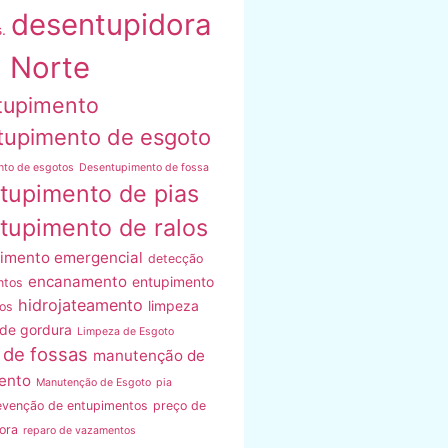
desentupidora
.
 Norte
tupimento
tupimento de esgoto
nto de esgotos
Desentupimento de fossa
tupimento de pias
tupimento de ralos
imento emergencial
detecção
encanamento
entupimento
ntos
hidrojateamento
limpeza
os
 de gordura
Limpeza de Esgoto
 de fossas
manutenção de
ento
Manutenção de Esgoto
pia
evenção de entupimentos
preço de
ora
reparo de vazamentos