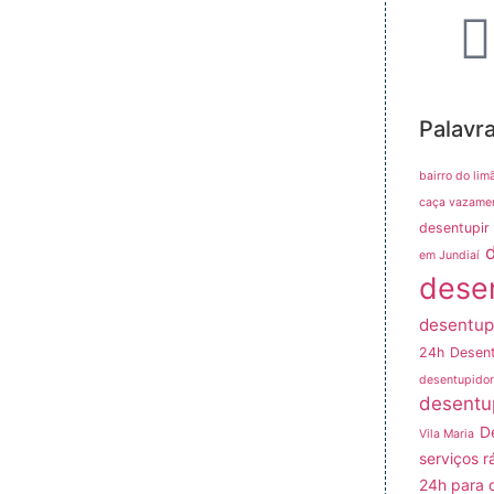
Palavr
bairro do lim
caça vazame
desentupir 
em Jundiaí
dese
desentup
24h
Desent
desentupidor
desentu
D
Vila Maria
serviços r
24h para 