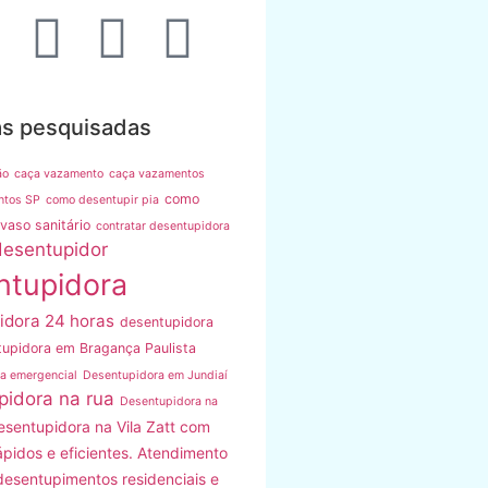
as pesquisadas
ão
caça vazamento
caça vazamentos
como
ntos SP
como desentupir pia
vaso sanitário
contratar desentupidora
desentupidor
ntupidora
idora 24 horas
desentupidora
upidora em Bragança Paulista
a emergencial
Desentupidora em Jundiaí
pidora na rua
Desentupidora na
esentupidora na Vila Zatt com
ápidos e eficientes. Atendimento
desentupimentos residenciais e