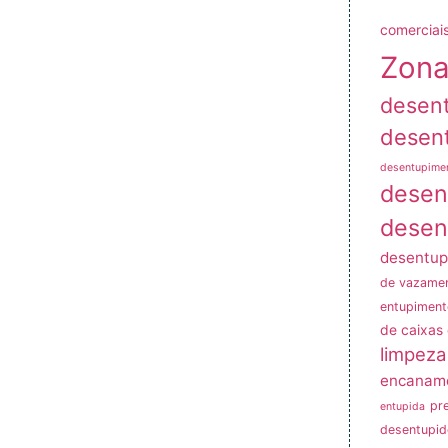
comerciais
Zona
desen
desen
desentupime
desen
desen
desentup
de vazame
entupiment
de caixas
limpeza
encanam
pr
entupida
desentupid