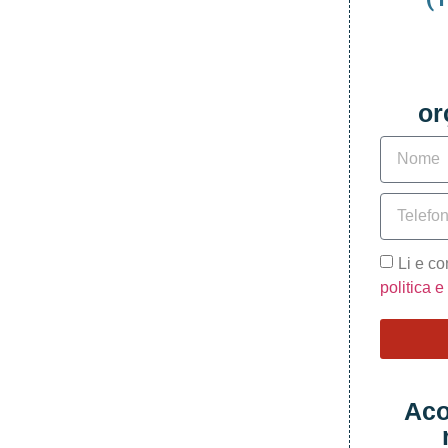
or
Li e c
politica 
Aco