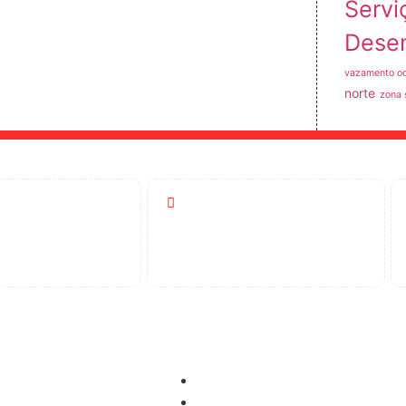
Servi
Dese
vazamento oc
norte
zona 
Atendimento
-5404
24 Horas
idora
Controle de Pragas
Dedetização
pimento de Ralos
Desinsetização