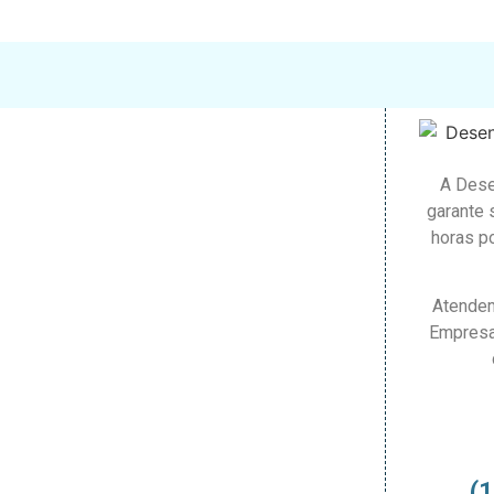
A Dese
garante 
horas po
Atendem
Empresa
(