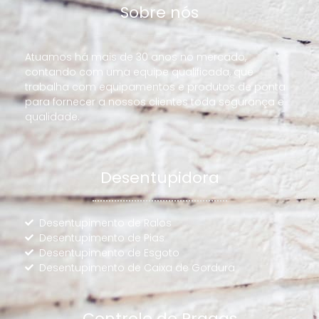
Sobre nós
Atuamos há mais de 30 anos no mercado,
contando com uma equipe qualificada, que
trabalha com equipamentos e produtos de ponta
para fornecer a nossos clientes toda segurança e
qualidade.
Desentupidora
Desentupimento de Ralos
Desentupimento de Pias
Desentupimento de Esgoto
Desentupimento de Caixa de Gordura
Controle de Pragas