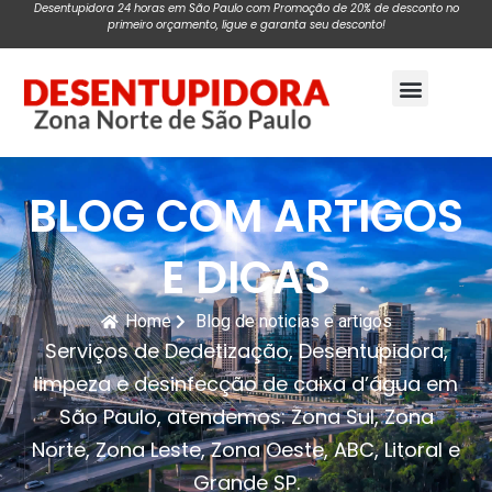
Desentupidora 24 horas em São Paulo com Promoção de 20% de desconto no
primeiro orçamento, ligue e garanta seu desconto!
Pagina Inicial
BLOG COM ARTIGOS
E DICAS
Home
Blog de noticias e artigos
Serviços de Dedetização, Desentupidora,
limpeza e desinfecção de caixa d’água em
São Paulo, atendemos: Zona Sul, Zona
Norte, Zona Leste, Zona Oeste, ABC, Litoral e
Grande SP.