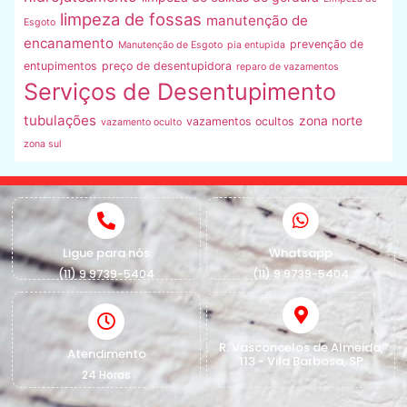
limpeza de fossas
manutenção de
Esgoto
encanamento
prevenção de
Manutenção de Esgoto
pia entupida
entupimentos
preço de desentupidora
reparo de vazamentos
Serviços de Desentupimento
tubulações
zona norte
vazamentos ocultos
vazamento oculto
zona sul
Ligue para nós
Whatsapp
(11) 9 9739-5404
(11) 9 9739-5404
R. Vasconcelos de Almeida,
Atendimento
113 - Vila Barbosa, SP
24 Horas