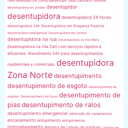
como desentupir vaso sanitário
como desentupir pia
contratar
desentupidor
desentupidora em Jundiaí
desentupidora
desentupidora 24 horas
desentupidora 24h
Desentupidora em Bragança Paulista
desentupidora emergencial
Desentupidora em Jundiaí
desentupidora na rua
Desentupidora na Vila Maria
Desentupidora na Vila Zatt com serviços rápidos e
eficientes. Atendimento 24h para desentupimentos
desentupidora
residenciais e comerciais.
Zona Norte
desentupimento
desentupimento de esgoto
desentupimento de
desentupimento de
esgotos
Desentupimento de fossa
pias
desentupimento de ralos
desentupimento emergencial
detecção de vazamentos
encanamento
entupimento
entupimentos
hidrojateamento
limpeza de caixas de gordura
Limpeza de