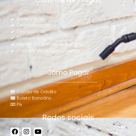
Dedetização
Desinsetização
Desratização
Descupinização
Manejo e Controle de Pombos
Controle de pragas urbanas
Como Pagar
Cartão de Crédito
Boleto Bancário
Pix
Redes sociais