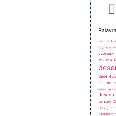
Palavr
bairro do lim
caça vazame
desentupir 
em Jundiaí
dese
desentup
24h
Desent
desentupidor
desentu
D
Vila Maria
serviços r
24h para 