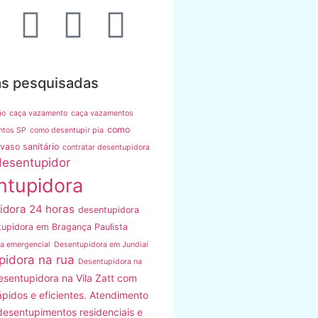
as pesquisadas
ão
caça vazamento
caça vazamentos
como
ntos SP
como desentupir pia
vaso sanitário
contratar desentupidora
desentupidor
ntupidora
idora 24 horas
desentupidora
upidora em Bragança Paulista
a emergencial
Desentupidora em Jundiaí
pidora na rua
Desentupidora na
esentupidora na Vila Zatt com
ápidos e eficientes. Atendimento
desentupimentos residenciais e