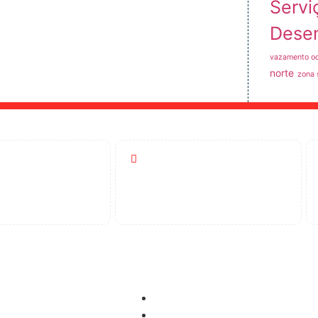
Servi
Dese
vazamento oc
norte
zona 
Atendimento
-5404
24 Horas
idora
Controle de Pragas
Dedetização
pimento de Ralos
Desinsetização