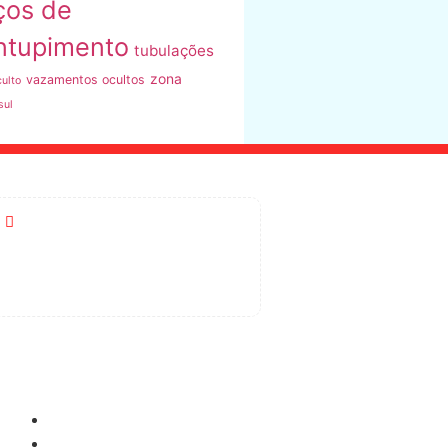
ços de
ntupimento
tubulações
zona
vazamentos ocultos
ulto
sul
R. Vasconcelos de Almeida, 113
- Vila Barbosa, SP
Como Pagar
Cartão de Crédito
Boleto Bancário