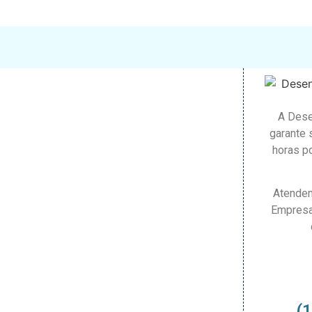
A Dese
garante 
horas po
Atendem
Empresa
(