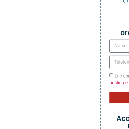
or
Li e c
politica 
Aco