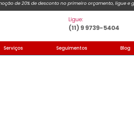
ção de 20% de desconto no primeiro orçamento, ligue e g
Ligue:
(11) 9 9739-5404
Serviços
Seguimentos
Blog
Home
Blog de noticias e artigos