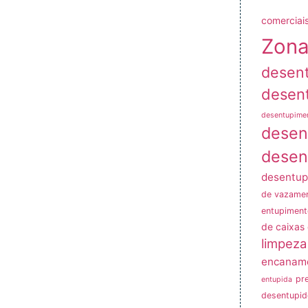
comerciais
Zona
desen
desen
desentupime
desen
desen
desentup
de vazame
entupiment
de caixas
limpeza
encanam
pr
entupida
desentupid