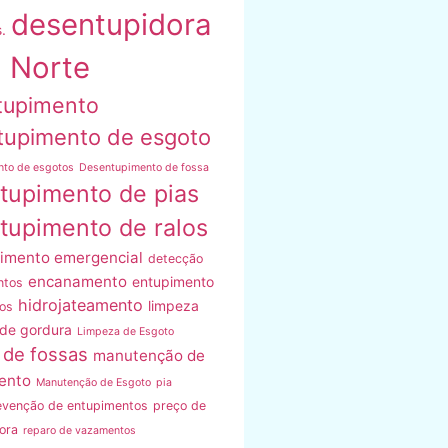
desentupidora
.
 Norte
tupimento
tupimento de esgoto
nto de esgotos
Desentupimento de fossa
tupimento de pias
tupimento de ralos
imento emergencial
detecção
encanamento
entupimento
ntos
hidrojateamento
limpeza
os
 de gordura
Limpeza de Esgoto
 de fossas
manutenção de
ento
Manutenção de Esgoto
pia
evenção de entupimentos
preço de
ora
reparo de vazamentos