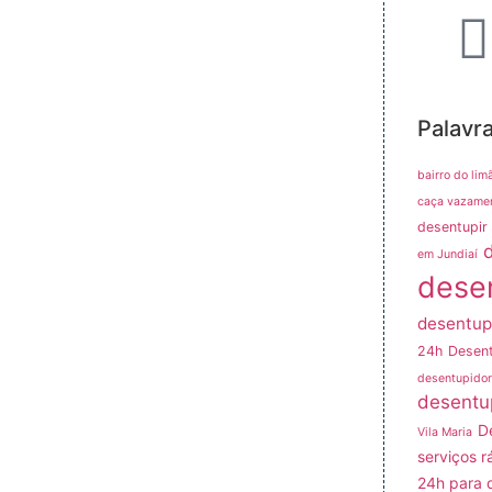
Palavr
bairro do lim
caça vazame
desentupir 
em Jundiaí
dese
desentup
24h
Desent
desentupidor
desentu
D
Vila Maria
serviços r
24h para 