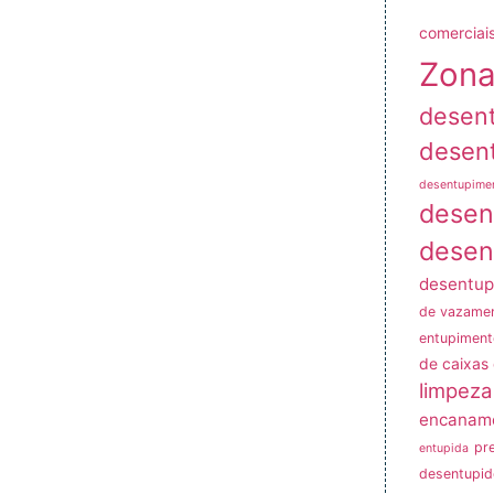
comerciais
Zona
desen
desen
desentupime
desen
desen
desentup
de vazame
entupiment
de caixas
limpeza
encanam
pr
entupida
desentupid