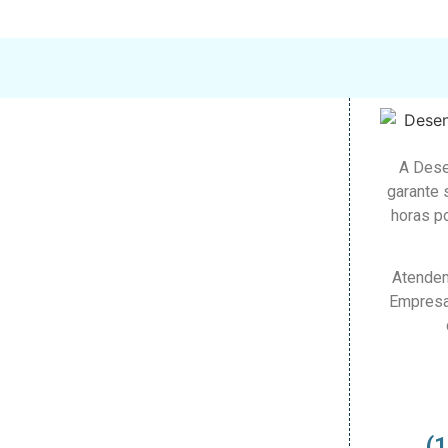
A Dese
garante 
horas po
Atendem
Empresa
(