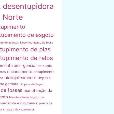
desentupidora
.
 Norte
tupimento
tupimento de esgoto
nto de esgotos
Desentupimento de fossa
tupimento de pias
tupimento de ralos
imento emergencial
detecção
encanamento
entupimento
ntos
hidrojateamento
limpeza
os
 de gordura
Limpeza de Esgoto
 de fossas
manutenção de
ento
Manutenção de Esgoto
pia
evenção de entupimentos
preço de
ora
reparo de vazamentos