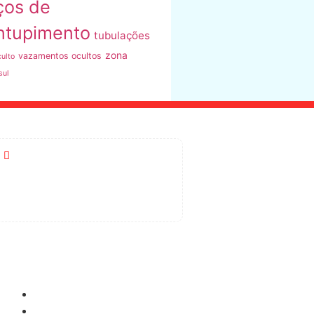
ços de
ntupimento
tubulações
zona
vazamentos ocultos
ulto
sul
R. Vasconcelos de Almeida, 113
- Vila Barbosa, SP
Como Pagar
Cartão de Crédito
Boleto Bancário