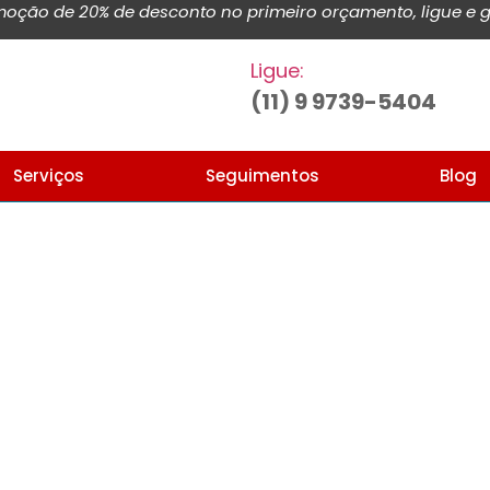
ção de 20% de desconto no primeiro orçamento, ligue e g
Ligue:
(11) 9 9739-5404
Serviços
Seguimentos
Blog
Home
Blog de noticias e artigos