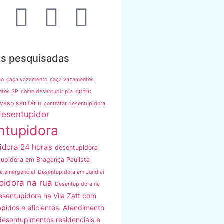
as pesquisadas
ão
caça vazamento
caça vazamentos
como
ntos SP
como desentupir pia
vaso sanitário
contratar desentupidora
desentupidor
ntupidora
idora 24 horas
desentupidora
upidora em Bragança Paulista
a emergencial
Desentupidora em Jundiaí
pidora na rua
Desentupidora na
esentupidora na Vila Zatt com
ápidos e eficientes. Atendimento
desentupimentos residenciais e