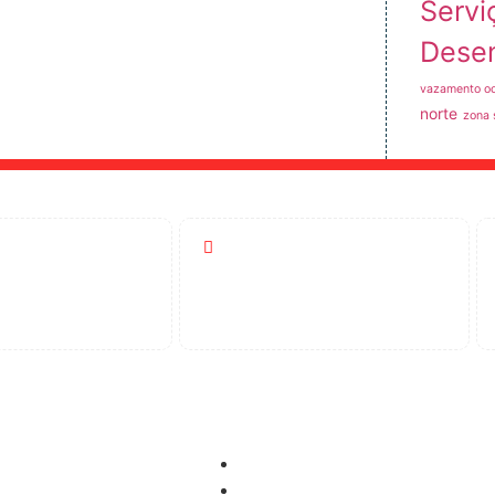
Servi
Dese
vazamento oc
norte
zona 
Atendimento
-5404
24 Horas
idora
Controle de Pragas
Dedetização
pimento de Ralos
Desinsetização