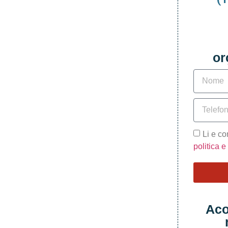
or
Li e c
politica 
Aco