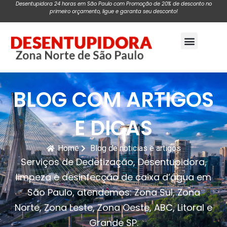
Desentupidora 24 horas em São Paulo com Promoção de 20% de desconto no
primeiro orçamento, ligue e garanta seu desconto!
Pagina Inicial
BLOG COM ARTIGOS
E DICAS
Home
Blog de noticias e artigos
Serviços de Dedetização, Desentupidora,
limpeza e desinfecção de caixa d’água em
São Paulo, atendemos: Zona Sul, Zona
Norte, Zona Leste, Zona Oeste, ABC, Litoral e
Grande SP.