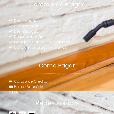
Controle de Pragas
Dedetização
Desinsetização
Desratização
Descupinização
Manejo e Controle de Pombos
Controle de pragas urbanas
Como Pagar
Cartão de Crédito
Boleto Bancário
Pix
Redes sociais