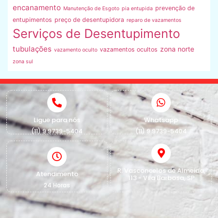
encanamento
prevenção de
Manutenção de Esgoto
pia entupida
entupimentos
preço de desentupidora
reparo de vazamentos
Serviços de Desentupimento
tubulações
zona norte
vazamentos ocultos
vazamento oculto
zona sul
Ligue para nós
Whatsapp
(11) 9 9739-5404
(11) 9 9739-5404
R. Vasconcelos de Almeida,
Atendimento
113 - Vila Barbosa, SP
24 Horas