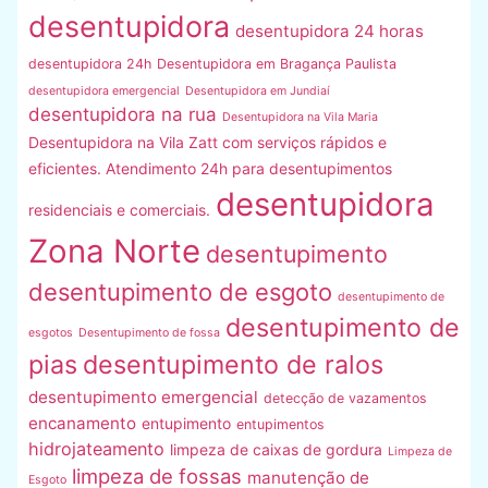
desentupidora
desentupidora 24 horas
desentupidora 24h
Desentupidora em Bragança Paulista
desentupidora emergencial
Desentupidora em Jundiaí
desentupidora na rua
Desentupidora na Vila Maria
Desentupidora na Vila Zatt com serviços rápidos e
eficientes. Atendimento 24h para desentupimentos
desentupidora
residenciais e comerciais.
Zona Norte
desentupimento
desentupimento de esgoto
desentupimento de
desentupimento de
esgotos
Desentupimento de fossa
pias
desentupimento de ralos
desentupimento emergencial
detecção de vazamentos
encanamento
entupimento
entupimentos
hidrojateamento
limpeza de caixas de gordura
Limpeza de
limpeza de fossas
manutenção de
Esgoto