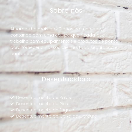
Sobre nós
Atuamos há mais de 30 anos no mercado,
contando com uma equipe qualificada, que
trabalha com equipamentos e produtos de ponta
para fornecer a nossos clientes toda segurança e
qualidade.
Desentupidora
Desentupimento de Ralos
Desentupimento de Pias
Desentupimento de Esgoto
Desentupimento de Caixa de Gordura