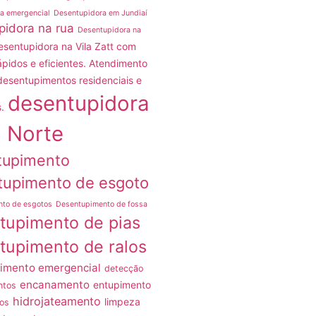
a emergencial
Desentupidora em Jundiaí
pidora na rua
Desentupidora na
esentupidora na Vila Zatt com
ápidos e eficientes. Atendimento
desentupimentos residenciais e
desentupidora
.
 Norte
tupimento
tupimento de esgoto
nto de esgotos
Desentupimento de fossa
tupimento de pias
tupimento de ralos
imento emergencial
detecção
encanamento
entupimento
ntos
hidrojateamento
limpeza
os