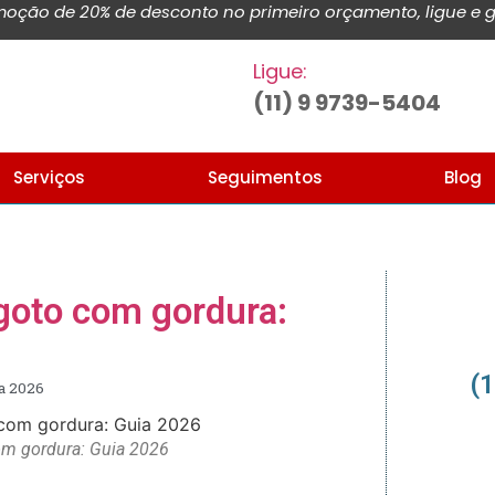
ção de 20% de desconto no primeiro orçamento, ligue e g
Ligue:
(11) 9 9739-5404
Serviços
Seguimentos
Blog
goto com gordura:
(
a 2026
om gordura: Guia 2026