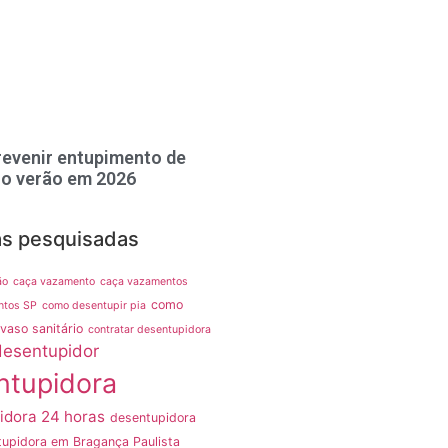
evenir entupimento de
no verão em 2026
as pesquisadas
ão
caça vazamento
caça vazamentos
como
ntos SP
como desentupir pia
vaso sanitário
contratar desentupidora
desentupidor
ntupidora
idora 24 horas
desentupidora
upidora em Bragança Paulista