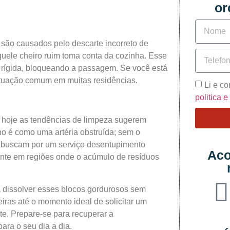
or
são causados pelo descarte incorreto de
quele cheiro ruim toma conta da cozinha. Esse
a rígida, bloqueando a passagem. Se você está
ituação comum em muitas residências.
Li e c
politica 
hoje as tendências de limpeza sugerem
no é como uma artéria obstruída; sem o
s buscam por um serviço desentupimento
Aco
nte em regiões onde o acúmulo de resíduos
a dissolver esses blocos gordurosos sem
iras até o momento ideal de solicitar um
te. Prepare-se para recuperar a
ara o seu dia a dia.