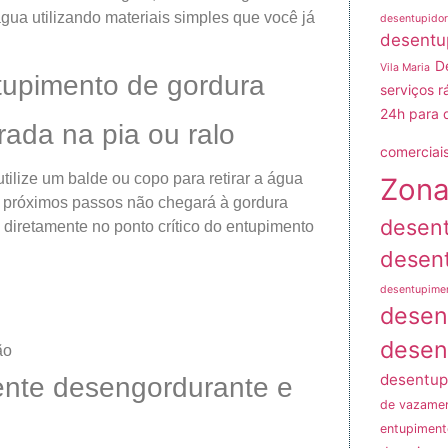
água utilizando materiais simples que você já
desentupidor
desentu
D
Vila Maria
tupimento de gordura
serviços r
24h para 
ada na pia ou ralo
comerciais
tilize um balde ou copo para retirar a água
Zona
os próximos passos não chegará à gordura
desen
 diretamente no ponto crítico do entupimento
desen
desentupime
desen
desen
ão
desentup
ente desengordurante e
de vazame
entupiment