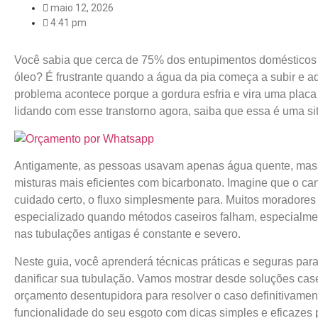
maio 12, 2026
4:41 pm
Você sabia que cerca de 75% dos entupimentos domésticos 
óleo? É frustrante quando a água da pia começa a subir e a
problema acontece porque a gordura esfria e vira uma plac
lidando com esse transtorno agora, saiba que essa é uma s
Antigamente, as pessoas usavam apenas água quente, mas 
misturas mais eficientes com bicarbonato. Imagine que o ca
cuidado certo, o fluxo simplesmente para. Muitos moradore
especializado quando métodos caseiros falham, especialme
nas tubulações antigas é constante e severo.
Neste guia, você aprenderá técnicas práticas e seguras par
danificar sua tubulação. Vamos mostrar desde soluções case
orçamento desentupidora para resolver o caso definitivamen
funcionalidade do seu esgoto com dicas simples e eficazes p