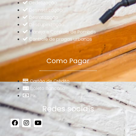
Dedetização
Desinsetização
Desratização
Descupinização
Manejo e Controle de Pombos
Controle de pragas urbanas
Como Pagar
Cartão de Crédito
Boleto Bancário
Pix
Redes sociais