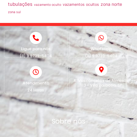
tubulações
zona norte
vazamentos ocultos
vazamento oculto
zona sul
Ligue para nós
Whatsapp
(11) 9 9739-5404
(11) 9 9739-5404
R. Vasconcelos de Almeida,
Atendimento
113 - Vila Barbosa, SP
24 Horas
Sobre nós