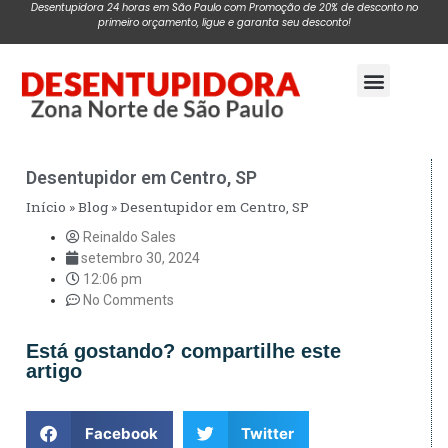
Desentupidora 24 horas em São Paulo com Promoção de 20% de desconto no
primeiro orçamento, ligue e garanta seu desconto!
Pagina Inicial
Desentupidor em Centro, SP
Início
»
Blog
»
Desentupidor em Centro, SP
Reinaldo Sales
setembro 30, 2024
12:06 pm
No Comments
Está gostando? compartilhe este
artigo
Facebook
Twitter