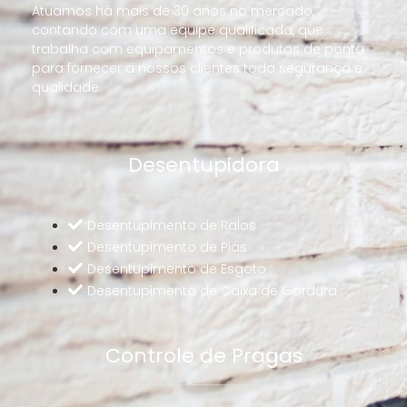
Atuamos há mais de 30 anos no mercado,
contando com uma equipe qualificada, que
trabalha com equipamentos e produtos de ponta
para fornecer a nossos clientes toda segurança e
qualidade.
Desentupidora
Desentupimento de Ralos
Desentupimento de Pias
Desentupimento de Esgoto
Desentupimento de Caixa de Gordura
Controle de Pragas