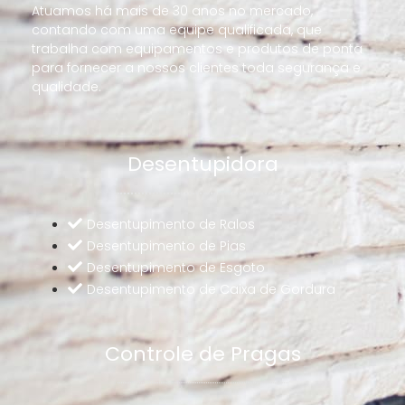
Atuamos há mais de 30 anos no mercado,
contando com uma equipe qualificada, que
trabalha com equipamentos e produtos de ponta
para fornecer a nossos clientes toda segurança e
qualidade.
Desentupidora
Desentupimento de Ralos
Desentupimento de Pias
Desentupimento de Esgoto
Desentupimento de Caixa de Gordura
Controle de Pragas