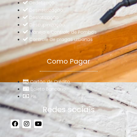
Dedetização
Desinsetização
Desratização
Descupinização
Manejo e Controle de Pombos
Controle de pragas urbanas
Como Pagar
Cartão de Crédito
Boleto Bancário
Pix
Redes sociais