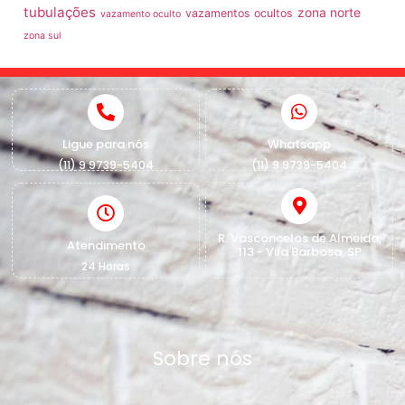
tubulações
zona norte
vazamentos ocultos
vazamento oculto
zona sul
Ligue para nós
Whatsapp
(11) 9 9739-5404
(11) 9 9739-5404
R. Vasconcelos de Almeida,
Atendimento
113 - Vila Barbosa, SP
24 Horas
Sobre nós