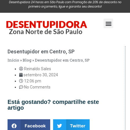
Desentupidora 24 horas em São Paulo com Promoção de 20% de desconto no
primeiro orçamento, ligue e garanta seu desconto!
Pagina Inicial
Desentupidor em Centro, SP
Início
»
Blog
»
Desentupidor em Centro, SP
Reinaldo Sales
setembro 30, 2024
12:06 pm
No Comments
Está gostando? compartilhe este
artigo
Facebook
Twitter