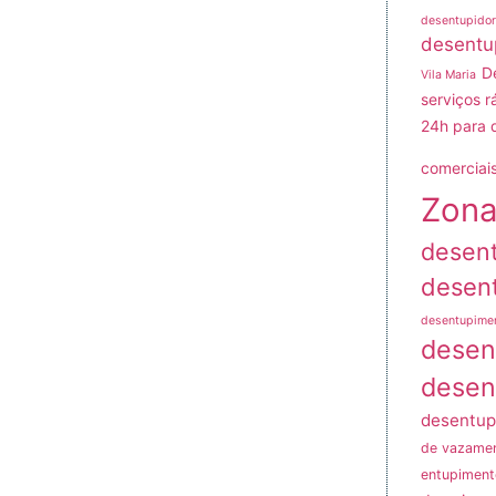
desentupidor
desentu
D
Vila Maria
serviços r
24h para 
comerciais
Zona
desen
desen
desentupime
desen
desen
desentup
de vazame
entupiment