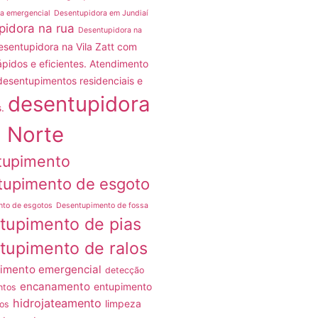
a emergencial
Desentupidora em Jundiaí
pidora na rua
Desentupidora na
esentupidora na Vila Zatt com
ápidos e eficientes. Atendimento
desentupimentos residenciais e
desentupidora
.
 Norte
tupimento
tupimento de esgoto
nto de esgotos
Desentupimento de fossa
tupimento de pias
tupimento de ralos
imento emergencial
detecção
encanamento
entupimento
ntos
hidrojateamento
limpeza
os