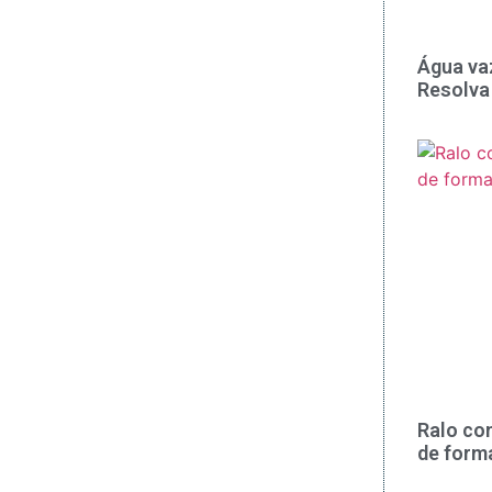
Água va
Resolva
Ralo co
de form