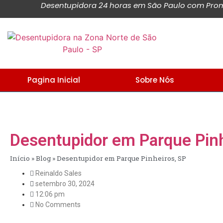
Desentupidora 24 horas em São Paulo com Promo
Pagina Inicial
Sobre Nós
Desentupidor em Parque Pinh
Início
»
Blog
»
Desentupidor em Parque Pinheiros, SP
Reinaldo Sales
setembro 30, 2024
12:06 pm
No Comments