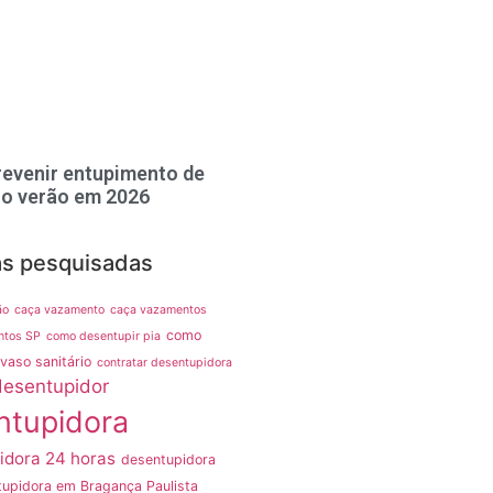
evenir entupimento de
no verão em 2026
as pesquisadas
ão
caça vazamento
caça vazamentos
como
ntos SP
como desentupir pia
vaso sanitário
contratar desentupidora
desentupidor
ntupidora
idora 24 horas
desentupidora
upidora em Bragança Paulista