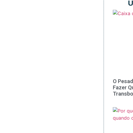
Ú
O Pesad
Fazer Q
Transbo