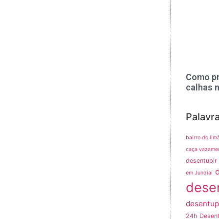
Como pr
calhas 
Palavr
bairro do lim
caça vazame
desentupir 
em Jundiaí
dese
desentup
24h
Desent