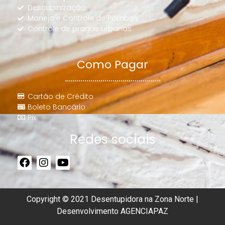
Descupinização
Manejo e Controle de Pombos
Controle de pragas urbanas
Como Pagar
Cartão de Crédito
Boleto Bancário
Pix
Redes sociais
Copyright © 2021 Desentupidora na Zona Norte |
Desenvolvimento
AGENCIAPAZ