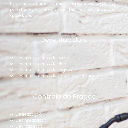
trabalha com equipamentos e produtos de ponta
para fornecer a nossos clientes toda segurança e
qualidade.
Desentupidora
Desentupimento de Ralos
Desentupimento de Pias
Desentupimento de Esgoto
Desentupimento de Caixa de Gordura
Controle de Pragas
Dedetização
Desinsetização
Desratização