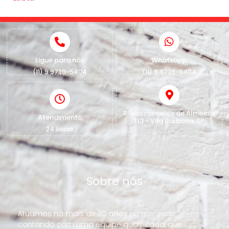
Ligue para nós
Whatsapp
(11) 9 9739-5404
(11) 9 9739-5404
R. Vasconcelos de Almeida,
Atendimento
113 - Vila Barbosa, SP
24 Horas
Sobre nós
Atuamos há mais de 30 anos no mercado,
contando com uma equipe qualificada, que