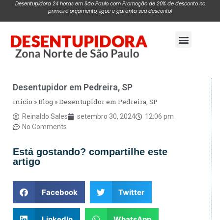
Desentupidora 24 horas em São Paulo com Promoção de 20% de desconto no
primeiro orçamento, ligue e garanta seu desconto!
Pagina Inicial
Desentupidor em Pedreira, SP
Início
»
Blog
»
Desentupidor em Pedreira, SP
Reinaldo Sales
setembro 30, 2024
12:06 pm
No Comments
Está gostando? compartilhe este
artigo
Facebook
Twitter
LinkedIn
WhatsApp