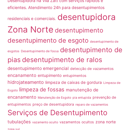
Desentupidora na Vila Zatt com serviços rápidos e
eficientes. Atendimento 24h para desentupimentos
desentupidora
residenciais e comerciais.
Zona Norte
desentupimento
desentupimento de esgoto
desentupimento de
desentupimento de
esgotos
Desentupimento de fossa
pias
desentupimento de ralos
desentupimento emergencial
detecção de vazamentos
encanamento
entupimento
entupimentos
hidrojateamento
limpeza de caixas de gordura
Limpeza de
limpeza de fossas
manutenção de
Esgoto
encanamento
prevenção de
Manutenção de Esgoto
pia entupida
entupimentos
preço de desentupidora
reparo de vazamentos
Serviços de Desentupimento
tubulações
zona norte
vazamentos ocultos
vazamento oculto
zona sul