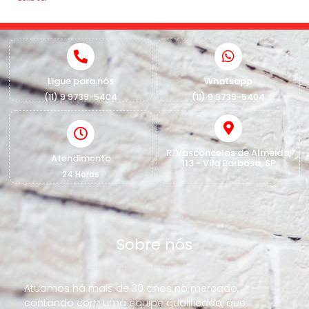
Ligue para nós
Whatsapp
(11) 9 9739-5404
(11) 9 9739-5404
R. Vasconcelos de Almeida,
Atendimento
113 - Vila Barbosa, SP
24 Horas
Sobre nós
Atuamos há mais de 30 anos no mercado,
contando com uma equipe qualificada, que