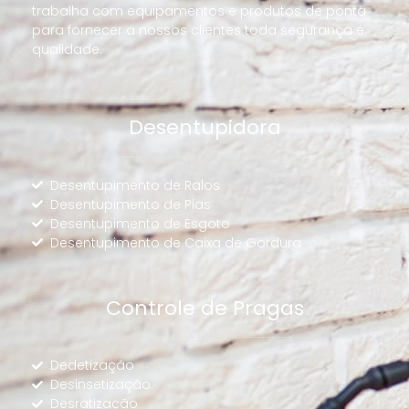
trabalha com equipamentos e produtos de ponta
para fornecer a nossos clientes toda segurança e
qualidade.
Desentupidora
Desentupimento de Ralos
Desentupimento de Pias
Desentupimento de Esgoto
Desentupimento de Caixa de Gordura
Controle de Pragas
Dedetização
Desinsetização
Desratização