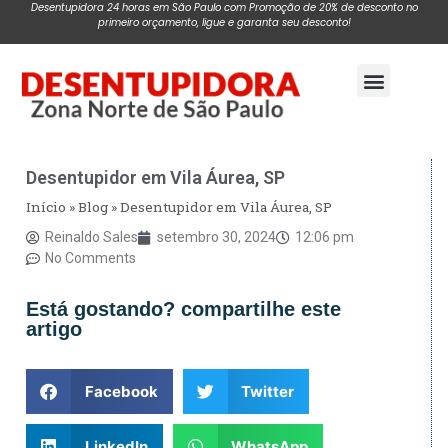
Desentupidora 24 horas em São Paulo com Promoção de 20% de desconto no
primeiro orçamento, ligue e garanta seu desconto!
Pagina Inicial
Desentupidor em Vila Áurea, SP
Início
»
Blog
»
Desentupidor em Vila Áurea, SP
Reinaldo Sales
setembro 30, 2024
12:06 pm
No Comments
Está gostando? compartilhe este
artigo
Facebook
Twitter
LinkedIn
WhatsApp