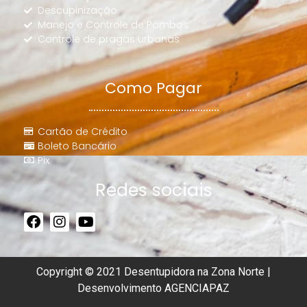
Descupinização
Manejo e Controle de Pombos
Controle de pragas urbanas
Como Pagar
Cartão de Crédito
Boleto Bancário
Pix
Redes sociais
Copyright © 2021 Desentupidora na Zona Norte |
Desenvolvimento
AGENCIAPAZ