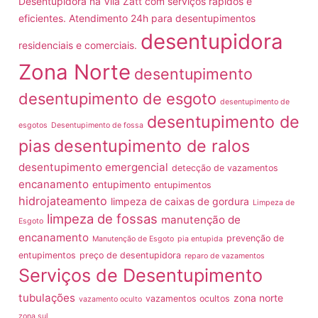
Desentupidora na Vila Zatt com serviços rápidos e
eficientes. Atendimento 24h para desentupimentos
desentupidora
residenciais e comerciais.
Zona Norte
desentupimento
desentupimento de esgoto
desentupimento de
desentupimento de
esgotos
Desentupimento de fossa
pias
desentupimento de ralos
desentupimento emergencial
detecção de vazamentos
encanamento
entupimento
entupimentos
hidrojateamento
limpeza de caixas de gordura
Limpeza de
limpeza de fossas
manutenção de
Esgoto
encanamento
prevenção de
Manutenção de Esgoto
pia entupida
entupimentos
preço de desentupidora
reparo de vazamentos
Serviços de Desentupimento
tubulações
zona norte
vazamentos ocultos
vazamento oculto
zona sul