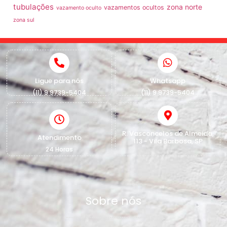
tubulações
zona norte
vazamentos ocultos
vazamento oculto
zona sul
Ligue para nós
Whatsapp
(11) 9 9739-5404
(11) 9 9739-5404
R. Vasconcelos de Almeida,
Atendimento
113 - Vila Barbosa, SP
24 Horas
Sobre nós