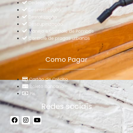
Dedetização
Desinsetização
Desratização
Descupinização
Manejo e Controle de Pombos
Controle de pragas urbanas
Como Pagar
Cartão de Crédito
Boleto Bancário
Pix
Redes sociais