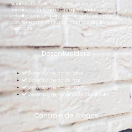
Atuamos há mais de 30 anos no mercado,
contando com uma equipe qualificada, que
trabalha com equipamentos e produtos de ponta
para fornecer a nossos clientes toda segurança e
qualidade.
Desentupidora
Desentupimento de Ralos
Desentupimento de Pias
Desentupimento de Esgoto
Desentupimento de Caixa de Gordura
Controle de Pragas