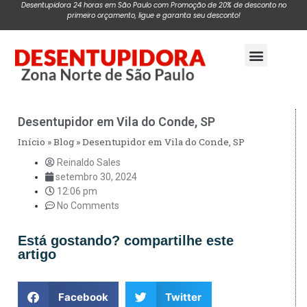
Desentupidora 24 horas em São Paulo com Promoção de 20% de desconto no
primeiro orçamento, ligue e garanta seu desconto!
Pagina Inicial
Desentupidor em Vila do Conde, SP
Início
»
Blog
»
Desentupidor em Vila do Conde, SP
Reinaldo Sales
setembro 30, 2024
12:06 pm
No Comments
Está gostando? compartilhe este
artigo
Facebook
Twitter