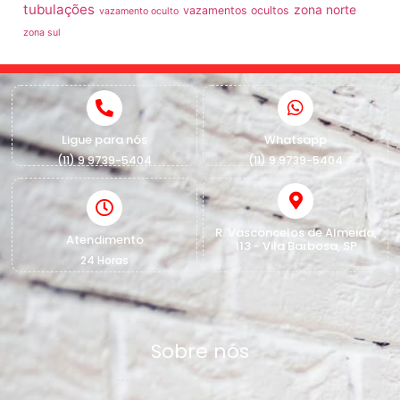
tubulações
zona norte
vazamentos ocultos
vazamento oculto
zona sul
Ligue para nós
Whatsapp
(11) 9 9739-5404
(11) 9 9739-5404
R. Vasconcelos de Almeida,
Atendimento
113 - Vila Barbosa, SP
24 Horas
Sobre nós