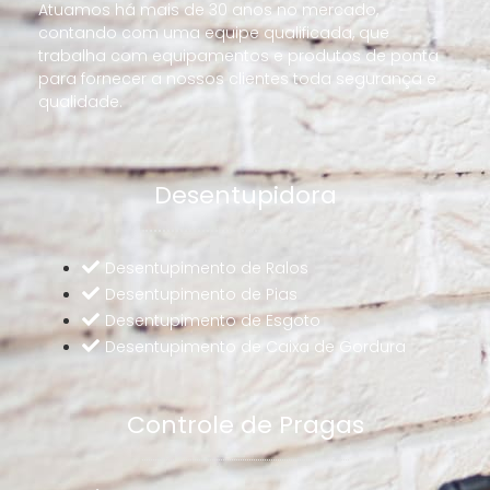
Atuamos há mais de 30 anos no mercado,
contando com uma equipe qualificada, que
trabalha com equipamentos e produtos de ponta
para fornecer a nossos clientes toda segurança e
qualidade.
Desentupidora
Desentupimento de Ralos
Desentupimento de Pias
Desentupimento de Esgoto
Desentupimento de Caixa de Gordura
Controle de Pragas