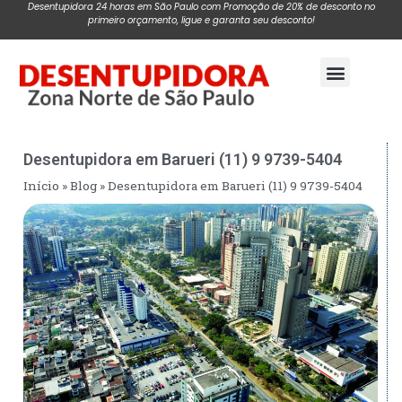
Desentupidora 24 horas em São Paulo com Promoção de 20% de desconto no
primeiro orçamento, ligue e garanta seu desconto!
Pagina Inicial
Desentupidora em Barueri (11) 9 9739-5404
Início
»
Blog
»
Desentupidora em Barueri (11) 9 9739-5404