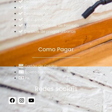
Dedetização
Desinsetização
Desratização
Descupinização
Manejo e Controle de Pombos
Controle de pragas urbanas
Como Pagar
Cartão de Crédito
Boleto Bancário
Pix
Redes sociais