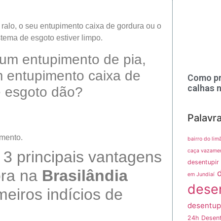
 ralo, o seu entupimento caixa de gordura ou o
tema de esgoto estiver limpo.
 um entupimento de pia,
m entupimento caixa de
Como pr
calhas 
e esgoto dão?
Palavr
amento.
bairro do lim
caça vazame
s 3 principais vantagens
desentupir 
ora na
Brasilândia
em Jundiaí
dese
meiros indícios de
desentup
24h
Desent