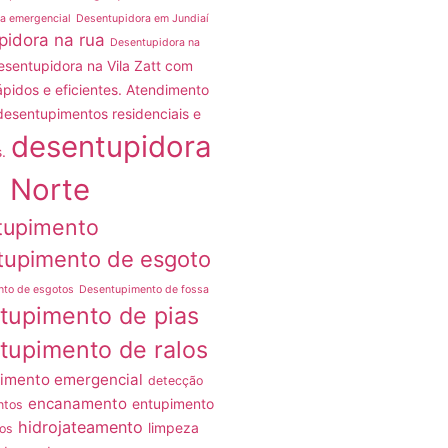
a emergencial
Desentupidora em Jundiaí
pidora na rua
Desentupidora na
esentupidora na Vila Zatt com
ápidos e eficientes. Atendimento
desentupimentos residenciais e
desentupidora
.
 Norte
tupimento
tupimento de esgoto
nto de esgotos
Desentupimento de fossa
tupimento de pias
tupimento de ralos
imento emergencial
detecção
encanamento
entupimento
ntos
hidrojateamento
limpeza
os