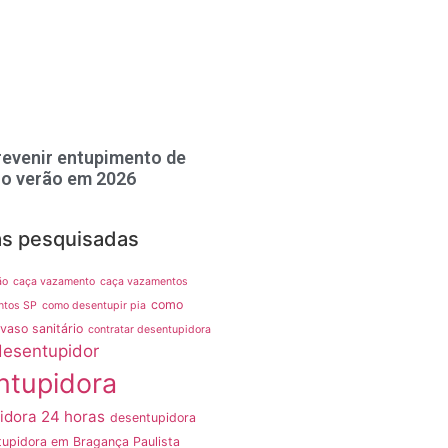
evenir entupimento de
no verão em 2026
as pesquisadas
ão
caça vazamento
caça vazamentos
como
ntos SP
como desentupir pia
vaso sanitário
contratar desentupidora
desentupidor
ntupidora
idora 24 horas
desentupidora
upidora em Bragança Paulista