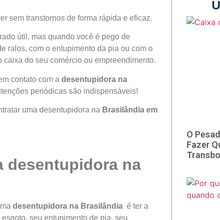
Ú
er sem transtornos de forma rápida e eficaz.
rado útil, mas quando você é pego de
e ralos, com o entupimento da pia ou com o
 o caixa do seu comércio ou empreendimento.
 em contato com a
desentupidora na
utenções periódicas são indispensáveis!
ontratar uma desentupidora na
Brasilândia
em
O Pesad
Fazer Q
Transbo
a desentupidora na
 uma
desentupidora na
Brasilândia
é ter a
 esgoto, seu entupimento de pia, seu