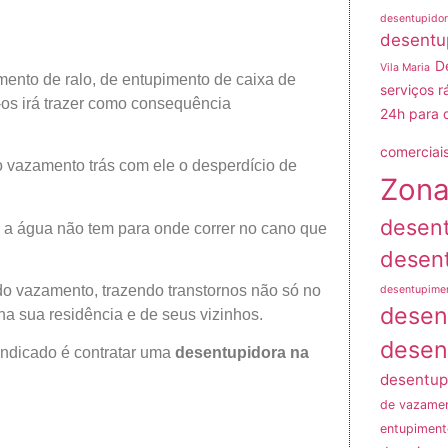
desentupidor
desentu
D
Vila Maria
imento de ralo, de entupimento de caixa de
serviços r
os irá trazer como consequência
24h para 
comerciais
o vazamento trás com ele o desperdício de
Zona
desen
, a água não tem para onde correr no cano que
desen
o vazamento, trazendo transtornos não só no
desentupime
desen
na sua residência e de seus vizinhos.
desen
 indicado é contratar uma
desentupidora na
desentup
de vazame
entupiment