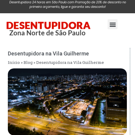
Desentupidora 24 horas em São Paulo com Promoção de 20% de desconto no
primeiro orçamento, ligue e garanta seu desconto!
Pagina Inicial
Desentupidora na Vila Guilherme
Início
»
Blog
»
Desentupidora na Vila Guilherme