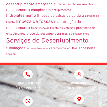
desentupimento emergencial
detecção de vazamentos
encanamento
entupimento
entupimentos
hidrojateamento
limpeza de caixas de gordura
Limpeza de
limpeza de fossas
manutenção de
Esgoto
encanamento
prevenção de
Manutenção de Esgoto
pia entupida
entupimentos
preço de desentupidora
reparo de vazamentos
Serviços de Desentupimento
tubulações
zona norte
vazamentos ocultos
vazamento oculto
zona sul
Ligue para nós
Whatsapp
(11) 9 9739-5404
(11) 9 9739-5404