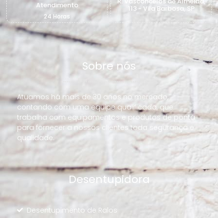
R. Vasconcelos de Almeida,
Atendimento
113 - Vila Barbosa, SP
24 Horas
Sobre nós
Atuamos há mais de 30 anos no mercado,
contando com uma equipe qualificada, que
trabalha com equipamentos e produtos de ponta
para fornecer a nossos clientes toda segurança e
qualidade.
Desentupidora
Desentupimento de Ralos