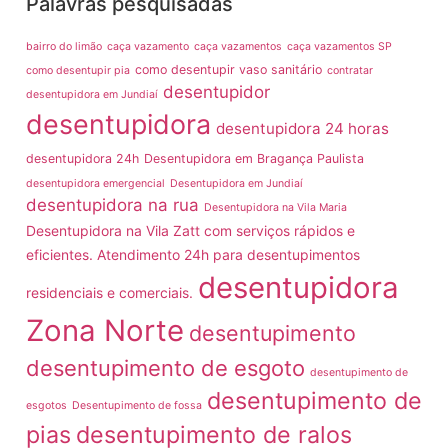
Palavras pesquisadas
bairro do limão
caça vazamento
caça vazamentos
caça vazamentos SP
como desentupir vaso sanitário
como desentupir pia
contratar
desentupidor
desentupidora em Jundiaí
desentupidora
desentupidora 24 horas
desentupidora 24h
Desentupidora em Bragança Paulista
desentupidora emergencial
Desentupidora em Jundiaí
desentupidora na rua
Desentupidora na Vila Maria
Desentupidora na Vila Zatt com serviços rápidos e
eficientes. Atendimento 24h para desentupimentos
desentupidora
residenciais e comerciais.
Zona Norte
desentupimento
desentupimento de esgoto
desentupimento de
desentupimento de
esgotos
Desentupimento de fossa
pias
desentupimento de ralos