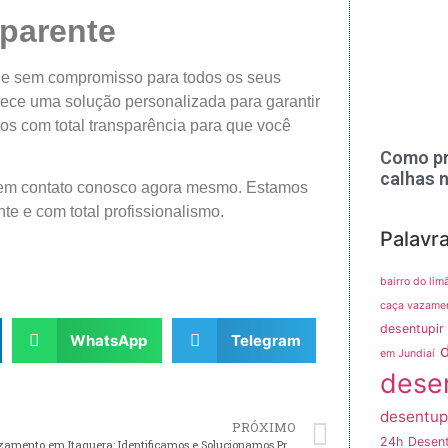
sparente
s e sem compromisso para todos os seus
rece uma solução personalizada para garantir
os com total transparência para que você
Como pr
calhas 
e em contato conosco agora mesmo. Estamos
te e com total profissionalismo.
Palavr
bairro do lim
caça vazame
desentupir 
WhatsApp
Telegram
em Jundiaí
dese
desentup
PRÓXIMO
24h
Desent
Caça Vazamento em Itaquera: Identificamos e Solucionamos Problemas com Eficiência