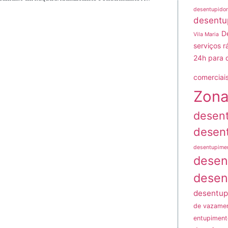
desentupidor
desentu
D
Vila Maria
serviços r
24h para 
comerciais
Zona
desen
desen
desentupime
desen
desen
desentup
de vazame
entupiment