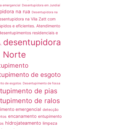
a emergencial
Desentupidora em Jundiaí
pidora na rua
Desentupidora na
esentupidora na Vila Zatt com
ápidos e eficientes. Atendimento
desentupimentos residenciais e
desentupidora
.
 Norte
tupimento
tupimento de esgoto
nto de esgotos
Desentupimento de fossa
tupimento de pias
tupimento de ralos
imento emergencial
detecção
encanamento
entupimento
ntos
hidrojateamento
limpeza
os