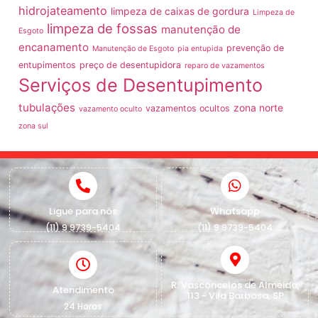
hidrojateamento
limpeza de caixas de gordura
Limpeza de
limpeza de fossas
manutenção de
Esgoto
encanamento
prevenção de
Manutenção de Esgoto
pia entupida
entupimentos
preço de desentupidora
reparo de vazamentos
Serviços de Desentupimento
tubulações
zona norte
vazamentos ocultos
vazamento oculto
zona sul
Ligue para nós
Whatsapp
(11) 9 9739-5404
(11) 9 9739-5404
R. Vasconcelos de Almeida,
Atendimento
113 - Vila Barbosa, SP
24 Horas