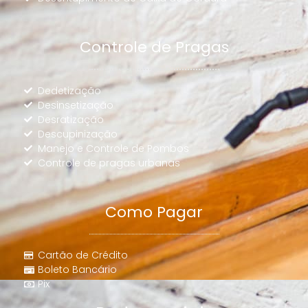
Controle de Pragas
Dedetização
Desinsetização
Desratização
Descupinização
Manejo e Controle de Pombos
Controle de pragas urbanas
Como Pagar
Cartão de Crédito
Boleto Bancário
Pix