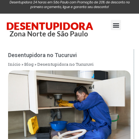
Desentupidora 24 horas em São Paulo com Promoção de 20% de desconto no
primeiro orçamento, ligue e garanta seu desconto!
Pagina Inicial
Desentupidora no Tucuruvi
Início
»
Blog
»
Desentupidora no Tucuruvi