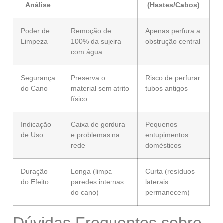
Análise
(Hastes/Cabos)
Poder de
Remoção de
Apenas perfura a
Limpeza
100% da sujeira
obstrução central
com água
Segurança
Preserva o
Risco de perfurar
do Cano
material sem atrito
tubos antigos
físico
Indicação
Caixa de gordura
Pequenos
de Uso
e problemas na
entupimentos
rede
domésticos
Duração
Longa (limpa
Curta (resíduos
do Efeito
paredes internas
laterais
do cano)
permanecem)
Dúvidas Frequentes sobre