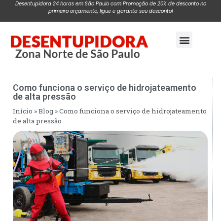
Desentupidora 24 horas em São Paulo com Promoção de 20% de desconto no
primeiro orçamento, ligue e garanta seu desconto!
Pagina Inicial
Como funciona o serviço de hidrojateamento
de alta pressão
Início
»
Blog
»
Como funciona o serviço de hidrojateamento
de alta pressão