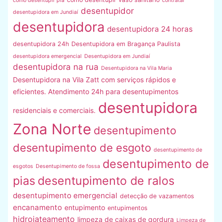
como desentupir pia
contratar
desentupidor
desentupidora em Jundiaí
desentupidora
desentupidora 24 horas
desentupidora 24h
Desentupidora em Bragança Paulista
desentupidora emergencial
Desentupidora em Jundiaí
desentupidora na rua
Desentupidora na Vila Maria
Desentupidora na Vila Zatt com serviços rápidos e
eficientes. Atendimento 24h para desentupimentos
desentupidora
residenciais e comerciais.
Zona Norte
desentupimento
desentupimento de esgoto
desentupimento de
desentupimento de
esgotos
Desentupimento de fossa
pias
desentupimento de ralos
desentupimento emergencial
detecção de vazamentos
encanamento
entupimento
entupimentos
hidrojateamento
limpeza de caixas de gordura
Limpeza de