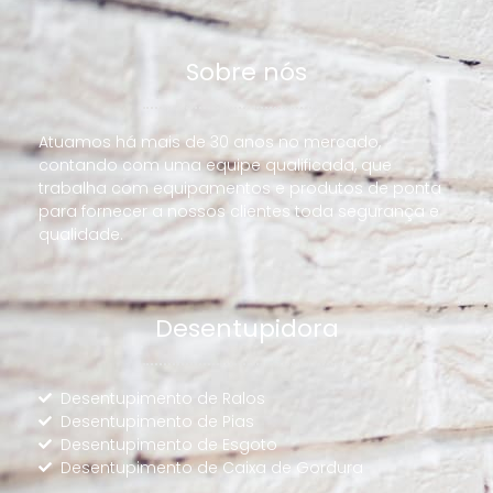
Sobre nós
Atuamos há mais de 30 anos no mercado,
contando com uma equipe qualificada, que
trabalha com equipamentos e produtos de ponta
para fornecer a nossos clientes toda segurança e
qualidade.
Desentupidora
Desentupimento de Ralos
Desentupimento de Pias
Desentupimento de Esgoto
Desentupimento de Caixa de Gordura