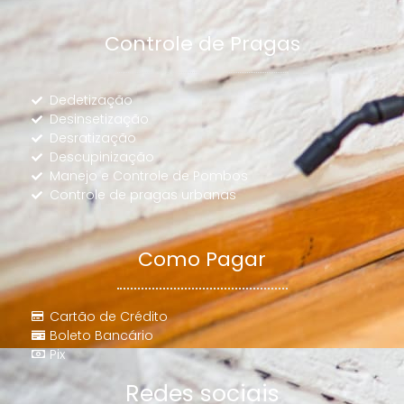
Controle de Pragas
Dedetização
Desinsetização
Desratização
Descupinização
Manejo e Controle de Pombos
Controle de pragas urbanas
Como Pagar
Cartão de Crédito
Boleto Bancário
Pix
Redes sociais