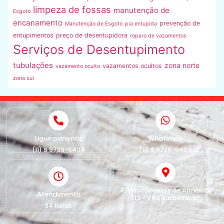
limpeza de fossas
manutenção de
Esgoto
encanamento
prevenção de
Manutenção de Esgoto
pia entupida
entupimentos
preço de desentupidora
reparo de vazamentos
Serviços de Desentupimento
tubulações
zona norte
vazamentos ocultos
vazamento oculto
zona sul
Ligue para nós
Whatsapp
(11) 9 9739-5404
(11) 9 9739-5404
R. Vasconcelos de Almeida,
Atendimento
113 - Vila Barbosa, SP
24 Horas