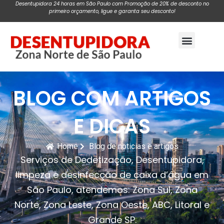
Desentupidora 24 horas em São Paulo com Promoção de 20% de desconto no
primeiro orçamento, ligue e garanta seu desconto!
Pagina Inicial
BLOG COM ARTIGOS
E DICAS
Home
Blog de noticias e artigos
Serviços de Dedetização, Desentupidora,
limpeza e desinfecção de caixa d’água em
São Paulo, atendemos: Zona Sul, Zona
Norte, Zona Leste, Zona Oeste, ABC, Litoral e
Grande SP.