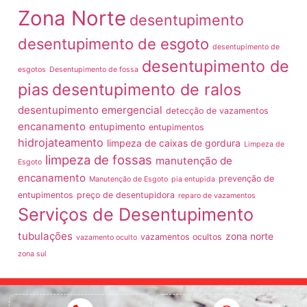
Zona Norte
desentupimento
desentupimento de esgoto
desentupimento de
desentupimento de
esgotos
Desentupimento de fossa
pias
desentupimento de ralos
desentupimento emergencial
detecção de vazamentos
encanamento
entupimento
entupimentos
hidrojateamento
limpeza de caixas de gordura
Limpeza de
limpeza de fossas
manutenção de
Esgoto
encanamento
prevenção de
Manutenção de Esgoto
pia entupida
entupimentos
preço de desentupidora
reparo de vazamentos
Serviços de Desentupimento
tubulações
zona norte
vazamentos ocultos
vazamento oculto
zona sul