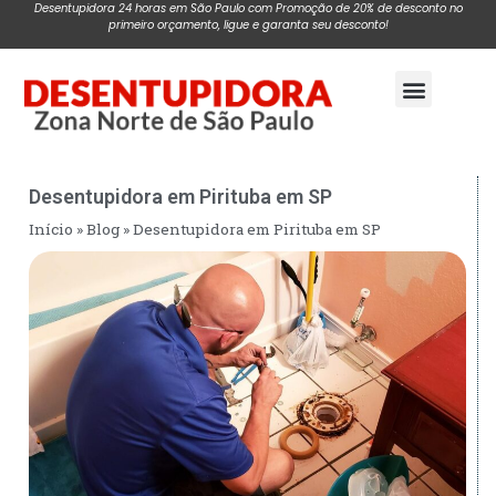
Desentupidora 24 horas em São Paulo com Promoção de 20% de desconto no
primeiro orçamento, ligue e garanta seu desconto!
Pagina Inicial
Desentupidora em Pirituba em SP
Início
»
Blog
»
Desentupidora em Pirituba em SP