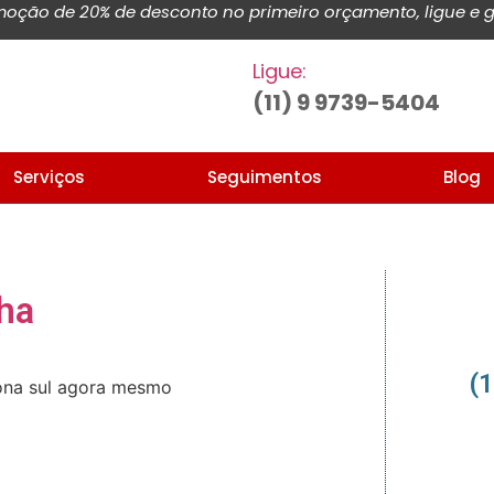
ção de 20% de desconto no primeiro orçamento, ligue e g
Ligue:
(11) 9 9739-5404
Serviços
Seguimentos
Blog
ha
(