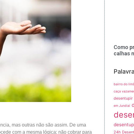
Como pr
calhas 
Palavr
bairro do lim
caça vazame
desentupir 
em Jundiaí
dese
desentup
ência, mas outras não são assim. De uma
cede com a mesma lógica: não cobrar para
24h
Desent