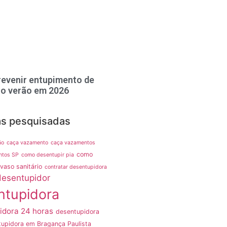
evenir entupimento de
no verão em 2026
as pesquisadas
ão
caça vazamento
caça vazamentos
como
ntos SP
como desentupir pia
vaso sanitário
contratar desentupidora
desentupidor
ntupidora
idora 24 horas
desentupidora
upidora em Bragança Paulista