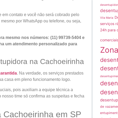
desentupidor
desentu
e em contato e você não será cobrado pelo
D
Vila Maria
é mesmo por WhatsApp ou telefone, ou seja,
serviços r
24h para 
gora mesmo nos números: (11) 99739-5404 e
comerciais
enha um atendimento personalizado para
Zona
desen
tupidora na Cachoeirinha
desen
garantida
. Na verdade, os serviços prestados
desentupime
 sua casa em pleno funcionamento logo.
desen
ciais, pois auxiliam a equipe técnica a
desen
o nosso time só confirma as suspeitas e fecha
desentup
de vazame
a Cachoeirinha em SP
entupiment