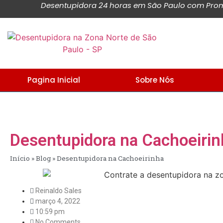
Desentupidora 24 horas em São Paulo com Promo
Pagina Inicial
Sobre Nós
Desentupidora na Cachoeirin
Início
»
Blog
»
Desentupidora na Cachoeirinha
Reinaldo Sales
março 4, 2022
10:59 pm
No Comments