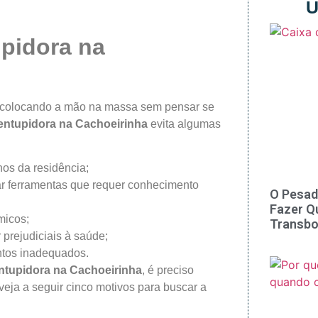
Ú
upidora na
m colocando a mão na massa sem pensar se
entupidora na Cachoeirinha
evita algumas
nos da residência;
ar ferramentas que requer conhecimento
O Pesad
Fazer Q
micos;
Transbo
 prejudiciais à saúde;
ntos inadequados.
ntupidora na Cachoeirinha
, é preciso
veja a seguir cinco motivos para buscar a