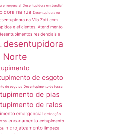
a emergencial
Desentupidora em Jundiaí
pidora na rua
Desentupidora na
esentupidora na Vila Zatt com
ápidos e eficientes. Atendimento
desentupimentos residenciais e
desentupidora
.
 Norte
tupimento
tupimento de esgoto
nto de esgotos
Desentupimento de fossa
tupimento de pias
tupimento de ralos
imento emergencial
detecção
encanamento
entupimento
ntos
hidrojateamento
limpeza
os